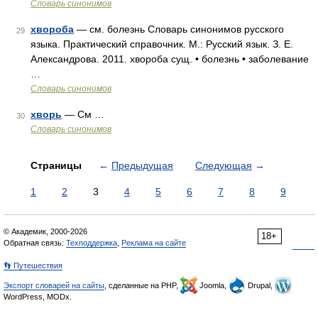
Словарь синонимов
хвороба
— см. болезнь Словарь синонимов русского
29
языка. Практический справочник. М.: Русский язык. З. Е.
Александрова. 2011. хвороба сущ. • болезнь • заболевание
…
Словарь синонимов
хворь
— См …
30
Словарь синонимов
Страницы
←
Предыдущая
Следующая
→
1
2
3
4
5
6
7
8
9
© Академик, 2000-2026
18+
Обратная связь:
Техподдержка
,
Реклама на сайте
👣 Путешествия
Экспорт словарей на сайты
, сделанные на PHP,
Joomla,
Drupal,
WordPress, MODx.