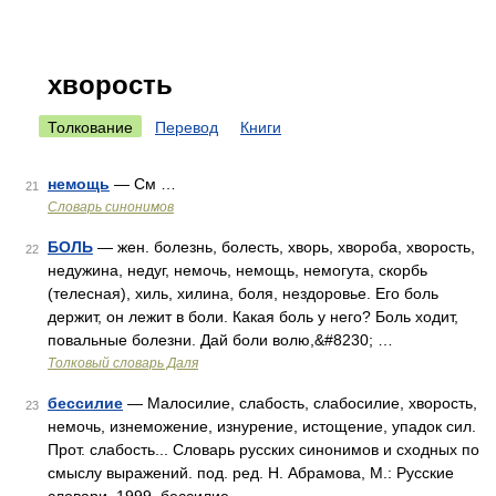
хворость
Толкование
Перевод
Книги
немощь
— См …
21
Словарь синонимов
БОЛЬ
— жен. болезнь, болесть, хворь, хвороба, хворость,
22
недужина, недуг, немочь, немощь, немогута, скорбь
(телесная), хиль, хилина, боля, нездоровье. Его боль
держит, он лежит в боли. Какая боль у него? Боль ходит,
повальные болезни. Дай боли волю,&#8230; …
Толковый словарь Даля
бессилие
— Малосилие, слабость, слабосилие, хворость,
23
немочь, изнеможение, изнурение, истощение, упадок сил.
Прот. слабость... Словарь русских синонимов и сходных по
смыслу выражений. под. ред. Н. Абрамова, М.: Русские