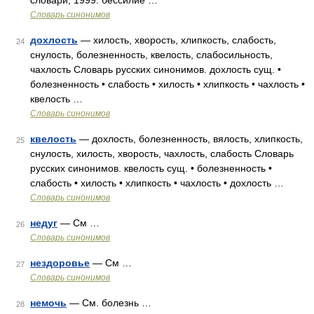
словари, 1999. бессилие …
Словарь синонимов
дохлость
— хилость, хворость, хлипкость, слабость,
24
снулость, болезненность, квелость, слабосильность,
чахлость Словарь русских синонимов. дохлость сущ. •
болезненность • слабость • хилость • хлипкость • чахлость •
квелость …
Словарь синонимов
квелость
— дохлость, болезненность, вялость, хлипкость,
25
снулость, хилость, хворость, чахлость, слабость Словарь
русских синонимов. квелость сущ. • болезненность •
слабость • хилость • хлипкость • чахлость • дохлость …
Словарь синонимов
недуг
— См …
26
Словарь синонимов
нездоровье
— См …
27
Словарь синонимов
немочь
— См. болезнь …
28